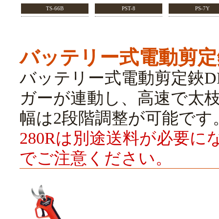
TS-66B
PST-8
PS-7Y
バッテリー式電動剪定
バッテリー式電動剪定鋏DPS
ガーが連動し、高速で太
幅は2段階調整が可能です
280Rは別途送料が必要
でご注意ください。