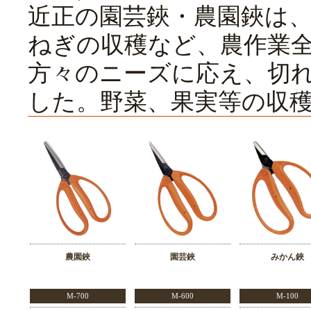
近正の園芸鋏・農園鋏は
ねぎの収穫など、農作業
方々のニーズに応え、切
した。野菜、果実等の収
農園鋏
園芸鋏
みかん鋏
M-700
M-600
M-100