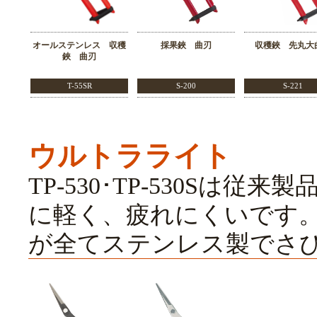
オールステンレス 収穫
採果鋏 曲刃
収穫鋏 先丸大
鋏 曲刃
T-55SR
S-200
S-221
ウルトラライト
TP-530･TP-530Sは
に軽く、疲れにくいです。T
が全てステンレス製でさ