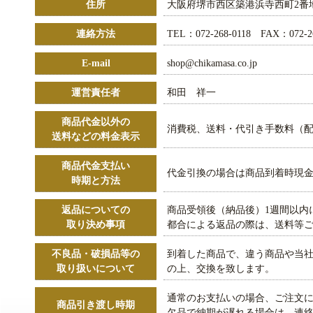
住所
大阪府堺市西区築港浜寺西町2番
連絡方法
TEL：072-268-0118 FAX：072-26
E-mail
shop@chikamasa.co.jp
運営責任者
和田 祥一
商品代金以外の
消費税、送料・代引き手数料（
送料などの料金表示
商品代金支払い
代金引換の場合は商品到着時現金
時期と方法
返品についての
商品受領後（納品後）1週間以内
取り決め事項
都合による返品の際は、送料等
不良品・破損品等の
到着した商品で、違う商品や当
取り扱いについて
の上、交換を致します。
通常のお支払いの場合、ご注文に
商品引き渡し時期
欠品で納期が遅れる場合は、連