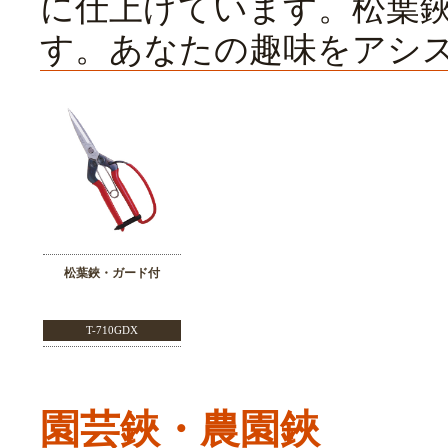
に仕上げています。松葉
す。あなたの趣味をアシ
松葉鋏・ガード付
T-710GDX
園芸鋏・農園鋏