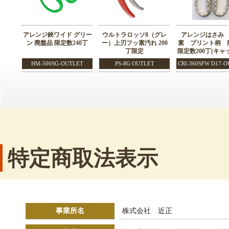
アレンジ鋏ワイド グリー
ウルトラロッソ8（グレ
アレンジはさみ
ン 廃盤品 限定数240丁
ー）上刃フッ素汚れ 200
素 プリント柄 
丁限定
限定数200丁(キャ
HM-500SG-OUTLET
PS-8G OUTLET
CRI-360SFW D17-
特定商取法表示
事業所名
株式会社 近正