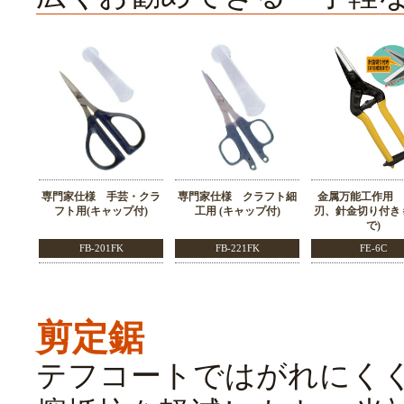
専門家仕様 手芸・クラ
専門家仕様 クラフト細
金属万能工作用 
フト用(キャップ付)
工用 (キャップ付)
刃、針金切り付き＃
で)
FB-201FK
FB-221FK
FE-6C
剪定鋸
テフコートではがれにく