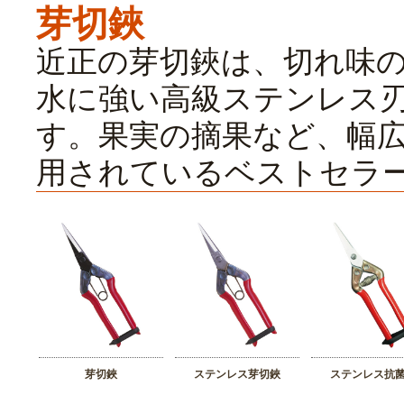
芽切鋏
近正の芽切鋏は、切れ味
水に強い高級ステンレス
す。果実の摘果など、幅
用されているベストセラ
芽切鋏
ステンレス芽切鋏
ステンレス抗