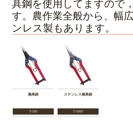
具鋼を使用してますので
す。農作業全般から、幅
ンレス製もあります。
摘果鋏
ステンレス摘果鋏
T-500
T-500S