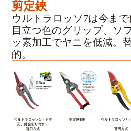
剪定鋏
ウルトラロッソ7は今ま
目立つ色のグリップ、ソ
ッ素加工でヤニを低減。
的。
ウルトラロッソG（ギザ
剪定鋏190
ウルトラロッソ7
刃、針金切り付き）
ー）
替刃方式
替刃方式