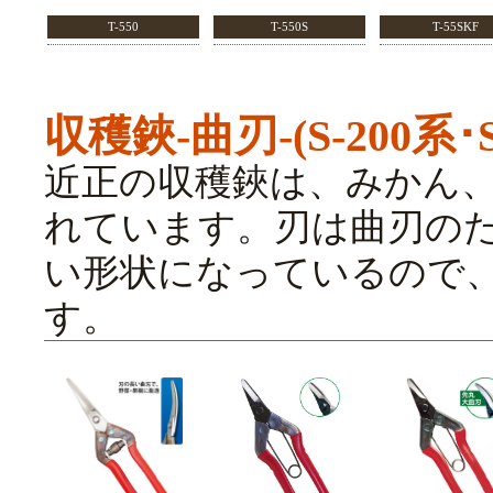
T-550
T-550S
T-55SKF
収穫鋏-曲刃-(S-200系･S
近正の収穫鋏は、みかん
れています。刃は曲刃の
い形状になっているので
す。