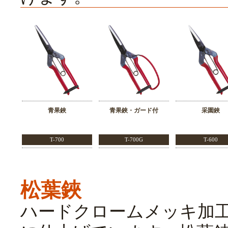
青果鋏
青果鋏・ガード付
采園鋏
T-700
T-700G
T-600
松葉鋏
ハードクロームメッキ加