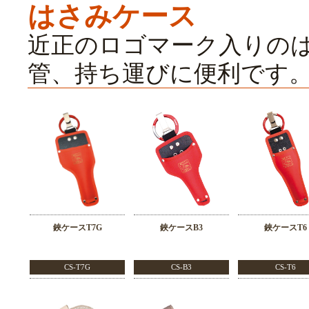
はさみケース
近正のロゴマーク入りの
管、持ち運びに便利です
鋏ケースT7G
鋏ケースB3
鋏ケースT6
CS-T7G
CS-B3
CS-T6