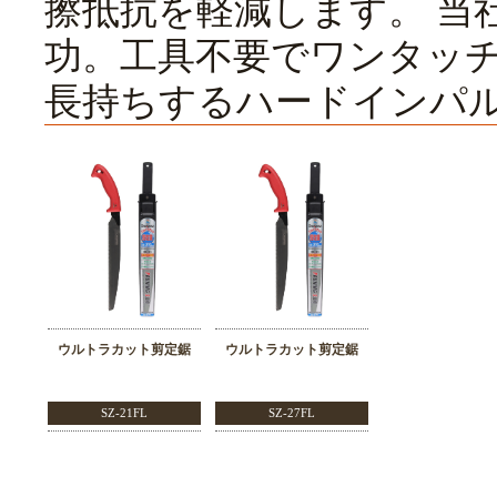
擦抵抗を軽減します。 当
功。工具不要でワンタッ
長持ちするハードインパ
ウルトラカット剪定鋸
ウルトラカット剪定鋸
SZ-21FL
SZ-27FL