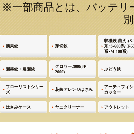
※一部商品とは、バッテリー式
別
収穫鋏-曲刃-(S-
摘果鋏
芽切鋏
系･S-600系･T-5
系･M-100系)
グロワー2000(JP-
園芸鋏・農園鋏
ぶどう鋏
2000)
フローリストシリー
アーティフィシ
花鋏アレンジはさみ
ズ
カッター
はさみケース
ヤニクリーナー
アウトレット