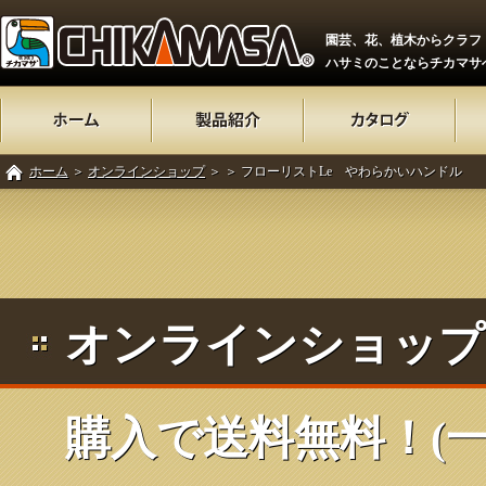
園芸、花、植木からクラフ
ハサミのことならチカマサ
ホーム
＞
オンラインショップ
＞
＞ フローリストLe やわらかいハンドル
オンラインショップ 
購入で送料無料！(一