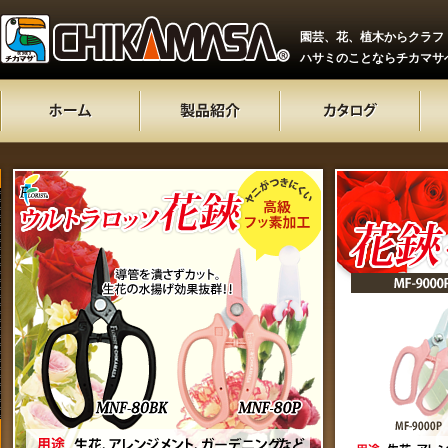
園芸、花、植木からクラフ
ハサミのことならチカマサ