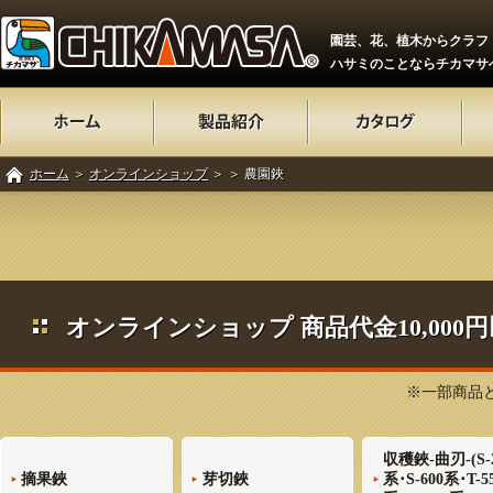
園芸、花、植木からクラフ
ハサミのことならチカマサ
ホーム
＞
オンラインショップ
＞
＞ 農園鋏
オンラインショップ 商品代金10,00
※一部商品と
収穫鋏-曲刃-(S-
摘果鋏
芽切鋏
系･S-600系･T-5