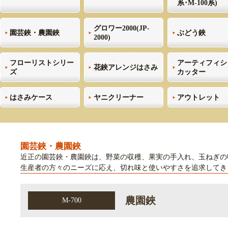
系･M-100系)
グロワー2000(JP-
園芸鋏・農園鋏
ぶどう鋏
2000)
フローリストシリー
アーティフィシ
花鋏アレンジはさみ
ズ
カッター
はさみケース
ヤニクリーナー
アウトレット
園芸鋏・農園鋏
近正の園芸鋏・農園鋏は、野菜の収穫、果実の手入れ、玉ねぎの
生産者の方々のニーズに応え、切れ味と使いやすさを追求してき
農園鋏
M-700