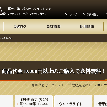
園芸、花、植木からクラフトまで
ハサミのことならチカマサへ
ホーム
買い物カゴ
CS-DPS
商品代金10,000円以上のご購入で送料無料！
※一部商品とは、バッテリー式電動剪定鋏 DPS-280
収穫鋏-曲刃-(S-200
系･S-600系･T-55SR
ウルトラライト
青果