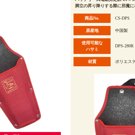
脚立の昇り降りする際に邪魔に
商品No.
CS-DPS
原産地
中国製
使用可能な
DPS-280R
ハサミ
材質
ポリエス