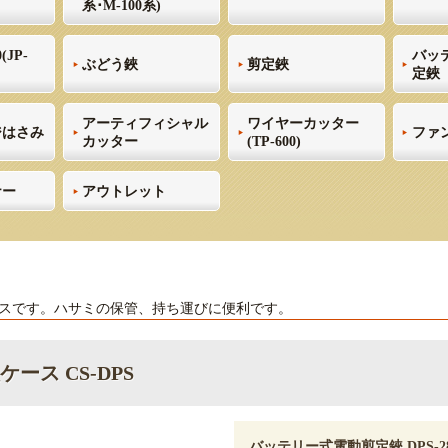
系･M-100系)
(JP-
バッ
ぶどう鋏
剪定鋏
定鋏
アーティフィシャル
ワイヤーカッター
ジはさみ
ファ
カッター
(TP-600)
ナー
アウトレット
スです。ハサミの保管、持ち運びに便利です。
ケース CS-DPS
バッテリー式電動剪定鋏 DPS-2