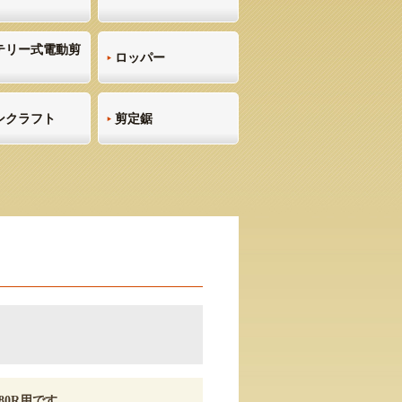
テリー式電動剪
ロッパー
ンクラフト
剪定鋸
80R用です。