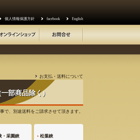
個人情報保護方針
facebook
English
お支払・送料について
(一部商品除く)
Rの事で、別途送料をご請求させて頂きます。
鋏・采園鋏
松葉鋏