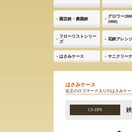
グロワー2000
園芸鋏・農園鋏
2000)
フローリストシリー
花鋏アレン
ズ
はさみケース
ヤニクリー
はさみケース
近正のロゴマーク入りのはさみケー
鋏
CS-DPS