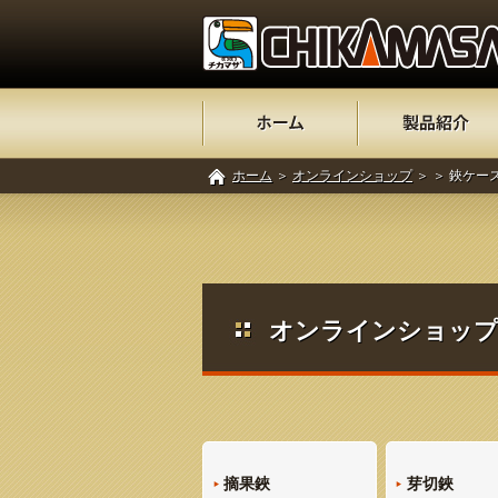
ホーム
＞
オンラインショップ
＞
＞ 鋏ケース 
オンラインショップ 
摘果鋏
芽切鋏