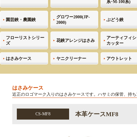
系･M-100系)
グロワー2000(JP-
園芸鋏・農園鋏
ぶどう鋏
2000)
フローリストシリー
アーティフィシ
花鋏アレンジはさみ
ズ
カッター
はさみケース
ヤニクリーナー
アウトレット
はさみケース
近正のロゴマーク入りのはさみケースです。ハサミの保管、持ち
本革ケースMF8
CS-MF8