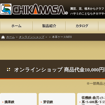
園芸、花、植木からクラフ
ハサミのことならチカマサ
ホーム
＞
オンラインショップ
＞
＞ 本革ケースMF8
オンラインショップ 商品代金10,00
※一部商品と
収穫鋏-曲刃-(S-
摘果鋏
芽切鋏
系･S-600系･T-5