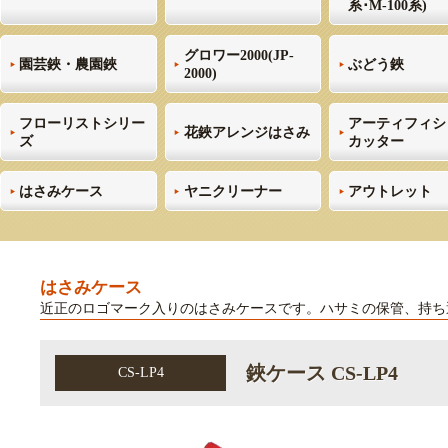
系･M-100系)
グロワー2000(JP-
園芸鋏・農園鋏
ぶどう鋏
2000)
フローリストシリー
アーティフィシ
花鋏アレンジはさみ
ズ
カッター
はさみケース
ヤニクリーナー
アウトレット
はさみケース
近正のロゴマーク入りのはさみケースです。ハサミの保管、持ち
鋏ケース CS-LP4
CS-LP4