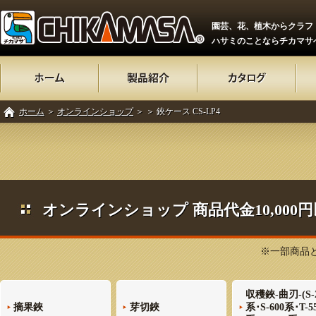
園芸、花、植木からクラフ
ハサミのことならチカマサ
ホーム
＞
オンラインショップ
＞
＞ 鋏ケース CS-LP4
オンラインショップ 商品代金10,00
※一部商品と
収穫鋏-曲刃-(S-
摘果鋏
芽切鋏
系･S-600系･T-5