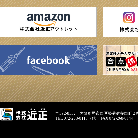
〒592-8352 大阪府堺市西区築港浜寺西町２
TEL 072-268-0118（代） FAX 072-268-0144