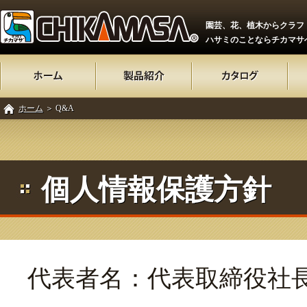
園芸、花、植木からクラフ
ハサミのことならチカマサ
ホーム
＞ Q&A
個人情報保護方針
代表者名：代表取締役社