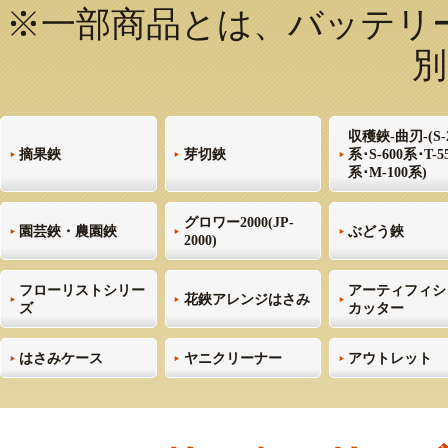
※一部商品とは、バッテリー式
別
収穫鋏-曲刃-(S-
摘果鋏
芽切鋏
系･S-600系･T-5
系･M-100系)
グロワー2000(JP-
園芸鋏・農園鋏
ぶどう鋏
2000)
フローリストシリー
アーティフィシ
花鋏アレンジはさみ
ズ
カッター
はさみケース
ヤニクリーナー
アウトレット