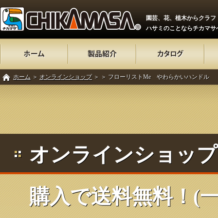
園芸、花、植木からクラフ
ハサミのことならチカマサ
ホーム
＞
オンラインショップ
＞
＞ フローリストMe やわらかいハンドル
オンラインショップ 
購入で送料無料！(一