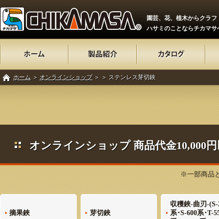
園芸、花、植木からクラフ
ハサミのことならチカマサ
ホーム
＞
オンラインショップ
＞
＞ ステンレス芽切鋏
オンラインショップ 商品代金10,00
※一部商品と
収穫鋏-曲刃-(S-
摘果鋏
芽切鋏
系･S-600系･T-5