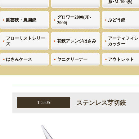
系･M-100系)
グロワー2000(JP-
園芸鋏・農園鋏
ぶどう鋏
2000)
フローリストシリー
アーティフィシ
花鋏アレンジはさみ
ズ
カッター
はさみケース
ヤニクリーナー
アウトレット
ステンレス芽切鋏
T-550S