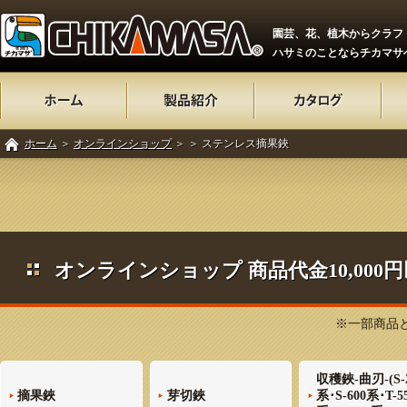
園芸、花、植木からクラフ
ハサミのことならチカマサ
ホーム
＞
オンラインショップ
＞
＞ ステンレス摘果鋏
オンラインショップ 商品代金10,00
※一部商品と
収穫鋏-曲刃-(S-
摘果鋏
芽切鋏
系･S-600系･T-5