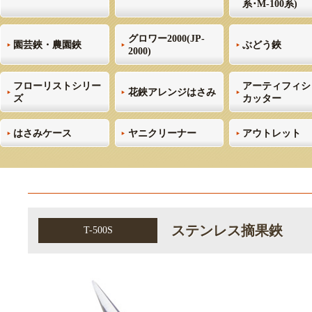
系･M-100系)
グロワー2000(JP-
園芸鋏・農園鋏
ぶどう鋏
2000)
フローリストシリー
アーティフィシ
花鋏アレンジはさみ
ズ
カッター
はさみケース
ヤニクリーナー
アウトレット
ステンレス摘果鋏
T-500S