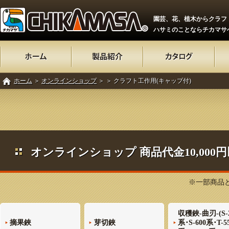
園芸、花、植木からクラフ
ハサミのことならチカマサ
ホーム
＞
オンラインショップ
＞
＞ クラフト工作用(キャップ付)
オンラインショップ 商品代金10,00
※一部商品と
収穫鋏-曲刃-(S-
摘果鋏
芽切鋏
系･S-600系･T-5