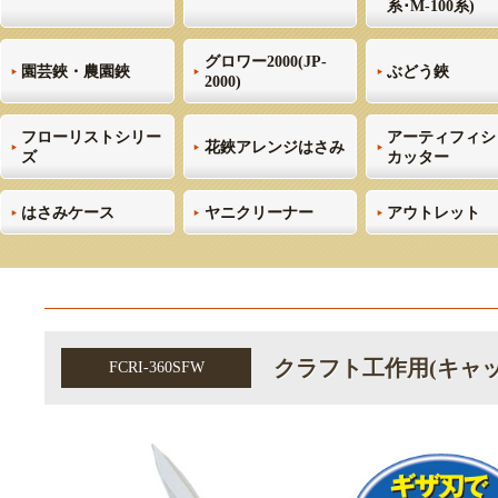
系･M-100系)
グロワー2000(JP-
園芸鋏・農園鋏
ぶどう鋏
2000)
フローリストシリー
アーティフィシ
花鋏アレンジはさみ
ズ
カッター
はさみケース
ヤニクリーナー
アウトレット
クラフト工作用(キャッ
FCRI-360SFW