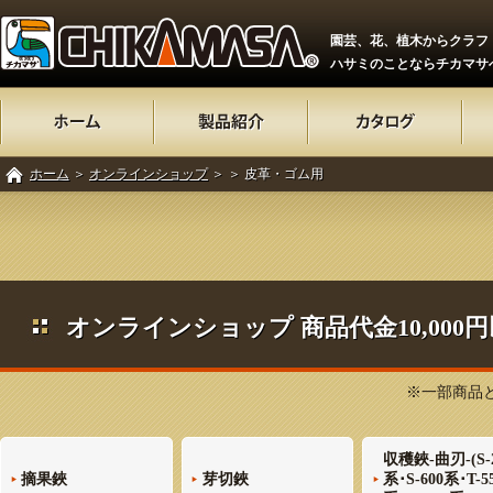
園芸、花、植木からクラフ
ハサミのことならチカマサ
ホーム
＞
オンラインショップ
＞
＞ 皮革・ゴム用
オンラインショップ 商品代金10,00
※一部商品と
収穫鋏-曲刃-(S-
摘果鋏
芽切鋏
系･S-600系･T-5