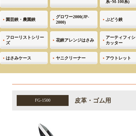
系･M-100系)
グロワー2000(JP-
園芸鋏・農園鋏
ぶどう鋏
2000)
フローリストシリー
アーティフィシ
花鋏アレンジはさみ
ズ
カッター
はさみケース
ヤニクリーナー
アウトレット
皮革・ゴム用
FG-1500