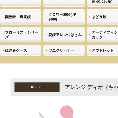
系･M-100系)
グロワー2000(JP-
園芸鋏・農園鋏
ぶどう鋏
2000)
フローリストシリー
アーティフィシ
花鋏アレンジはさみ
ズ
カッター
はさみケース
ヤニクリーナー
アウトレット
アレンジ ディオ（キ
CRI-160SP