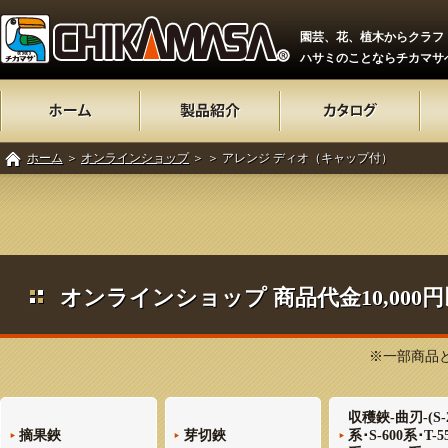
園芸、花、植木からクラフ
ハサミのことならチカマサ
ホーム
＞
オンラインショップ
＞
＞ アレンジ ディオ（キャップ付）
オンラインショップ 商品代金10,00
※一部商品と
収穫鋏-曲刃-(S-
摘果鋏
芽切鋏
系･S-600系･T-5