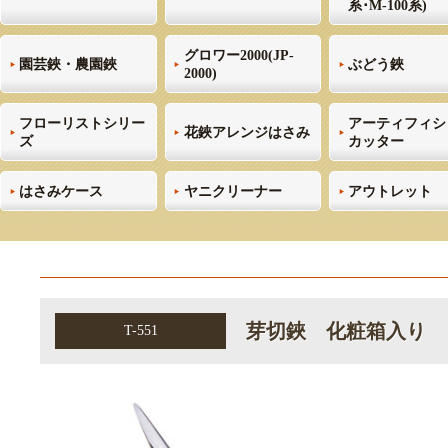
系･M-100系)
グロワー2000(JP-
園芸鋏・農園鋏
ぶどう鋏
2000)
フローリストシリー
アーティフィシ
花鋏アレンジはさみ
ズ
カッター
はさみケース
ヤニクリーナー
アウトレット
芽切鋏 化粧箱入り
T-551