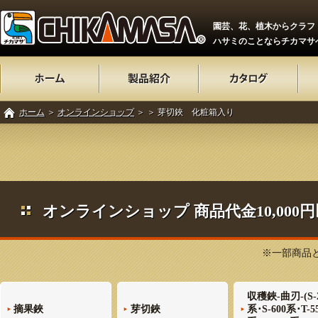
園芸、花、植木からクラフ
ハサミのことならチカマサ
ホーム
＞
オンラインショップ
＞
＞ 芽切鋏 化粧箱入り
オンラインショップ 商品代金10,00
※一部商品と
収穫鋏-曲刃-(S-
摘果鋏
芽切鋏
系･S-600系･T-5