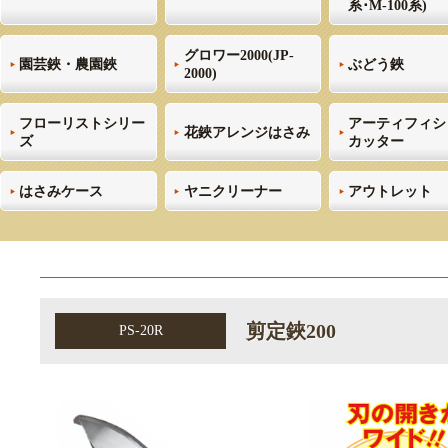
系･M-100系)
グロワー2000(JP-
園芸鋏・農園鋏
ぶどう鋏
2000)
フローリストシリー
アーティフィシ
花鋏アレンジはさみ
ズ
カッター
はさみケース
ヤニクリーナー
アウトレット
剪定鋏200
PS-20R