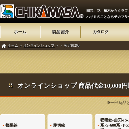
園芸、花、植木からクラフ
ハサミのことならチカマサ
ホーム
＞
オンラインショップ
＞
＞ 剪定鋏200
オンラインショップ 商品代金10,00
※一部商品と
収穫鋏-曲刃-(S-
摘果鋏
芽切鋏
系･S-600系･T-5