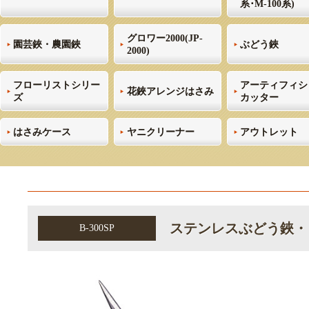
系･M-100系)
グロワー2000(JP-
園芸鋏・農園鋏
ぶどう鋏
2000)
フローリストシリー
アーティフィシ
花鋏アレンジはさみ
ズ
カッター
はさみケース
ヤニクリーナー
アウトレット
ステンレスぶどう鋏・
B-300SP