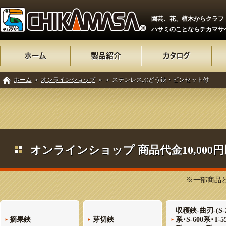
園芸、花、植木からクラフ
ハサミのことならチカマサ
ホーム
＞
オンラインショップ
＞
＞ ステンレスぶどう鋏・ピンセット付
オンラインショップ 商品代金10,00
※一部商品と
収穫鋏-曲刃-(S-
摘果鋏
芽切鋏
系･S-600系･T-5