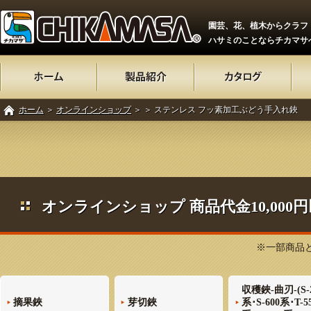
園芸、花、植木からクラフ
ハサミのことならチカマサ
ホーム
＞
オンラインショップ
＞
＞ ステンレス フッ素加工ぶどう手入れ鋏
オンラインショップ 商品代金10,00
※一部商品と
収穫鋏-曲刃-(S-
摘果鋏
芽切鋏
系･S-600系･T-5