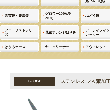
系･M-100系)
グロワー2000(JP-
園芸鋏・農園鋏
ぶどう鋏
2000)
フローリストシリー
アーティフィシ
花鋏アレンジはさみ
ズ
カッター
はさみケース
ヤニクリーナー
アウトレット
ステンレス フッ素加
B-500SF