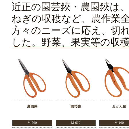
近正の園芸鋏・農園鋏は
ねぎの収穫など、農作業
方々のニーズに応え、切
した。野菜、果実等の収
農園鋏
園芸鋏
みかん鋏
M-700
M-600
M-100