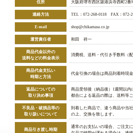
住所
大阪府堺市西区築港浜寺西町2番
連絡方法
TEL：072-268-0118 FAX：072-26
E-mail
shop@chikamasa.co.jp
運営責任者
和田 祥一
商品代金以外の
消費税、送料・代引き手数料（
送料などの料金表示
商品代金支払い
代金引換の場合は商品到着時現金
時期と方法
返品についての
商品受領後（納品後）1週間以内
取り決め事項
都合による返品の際は、送料等
不良品・破損品等の
到着した商品で、違う商品や当
取り扱いについて
の上、交換を致します。
通常のお支払いの場合、ご注文に
商品引き渡し時期
欠品で納期が遅れる場合は、連