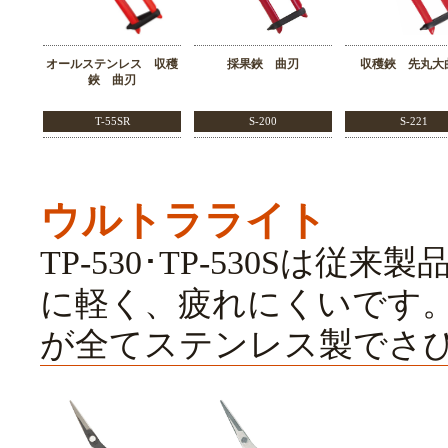
オールステンレス 収穫
採果鋏 曲刃
収穫鋏 先丸大
鋏 曲刃
T-55SR
S-200
S-221
ウルトラライト
TP-530･TP-530Sは
に軽く、疲れにくいです。T
が全てステンレス製でさ