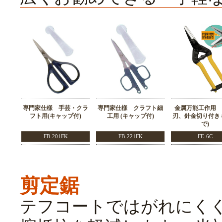
専門家仕様 手芸・クラ
専門家仕様 クラフト細
金属万能工作用 
フト用(キャップ付)
工用 (キャップ付)
刃、針金切り付き＃
で)
FB-201FK
FB-221FK
FE-6C
剪定鋸
テフコートではがれにく