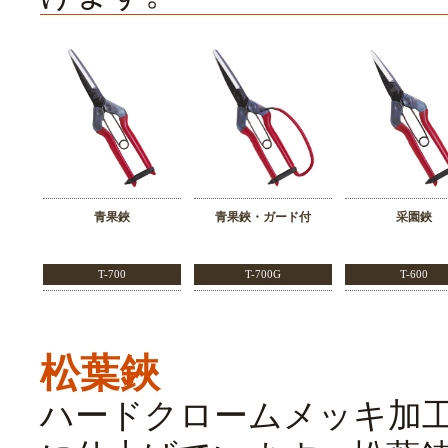
青果鋏
青果鋏・ガード付
采園鋏
T-700
T-700G
T-600
松葉鋏
ハードクロームメッキ加