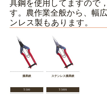
具鋼を使用してますので
す。農作業全般から、幅
ンレス製もあります。
摘果鋏
ステンレス摘果鋏
T-500
T-500S