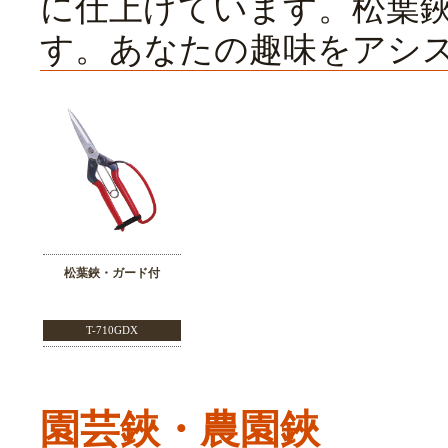
に仕上げています。松葉
す。あなたの趣味をアシ
松葉鋏・ガード付
T-710GDX
園芸鋏・農園鋏