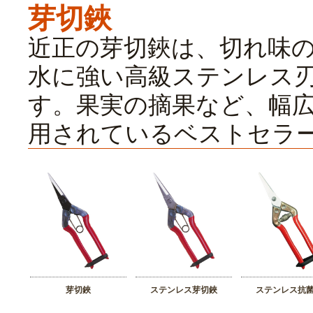
芽切鋏
近正の芽切鋏は、切れ味
水に強い高級ステンレス
す。果実の摘果など、幅
用されているベストセラ
芽切鋏
ステンレス芽切鋏
ステンレス抗