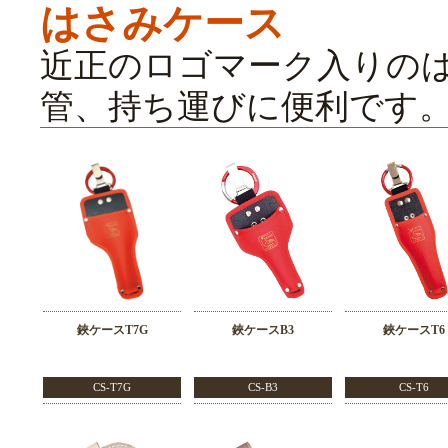
はさみケース
近正のロゴマーク入りの
管、持ち運びに便利です
鋏ケースT7G
鋏ケースB3
鋏ケースT6
CS-T7G
CS-B3
CS-T6