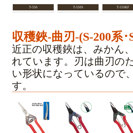
T-550
T-550S
T-55SKF
収穫鋏-曲刃-(S-200系･S
近正の収穫鋏は、みかん
れています。刃は曲刃の
い形状になっているので
す。