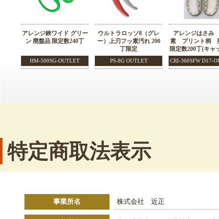
アレンジ鋏ワイド グリー
ウルトラロッソ8（グレ
アレンジはさみ
ン 廃盤品 限定数240丁
ー）上刃フッ素汚れ 200
素 プリント柄 
丁限定
限定数200丁(キャ
HM-500SG-OUTLET
PS-8G OUTLET
CRI-360SFW D17-
特定商取法表示
事業所名
株式会社 近正