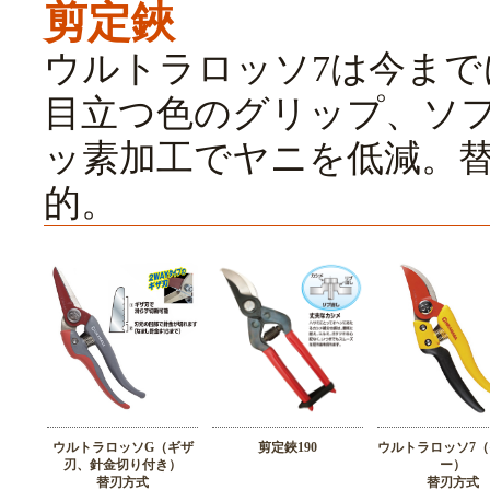
剪定鋏
ウルトラロッソ7は今ま
目立つ色のグリップ、ソ
ッ素加工でヤニを低減。
的。
ウルトラロッソG（ギザ
剪定鋏190
ウルトラロッソ7
刃、針金切り付き）
ー）
替刃方式
替刃方式