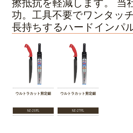
擦抵抗を軽減します。 当
功。工具不要でワンタッ
長持ちするハードインパ
ウルトラカット剪定鋸
ウルトラカット剪定鋸
SZ-21FL
SZ-27FL