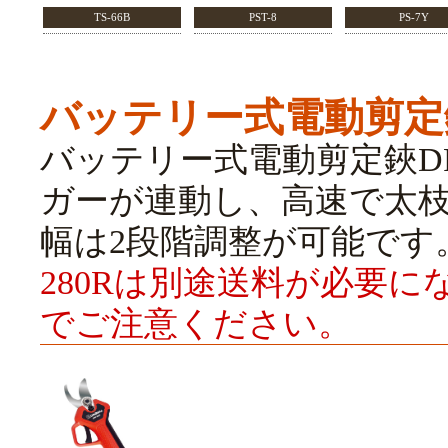
TS-66B
PST-8
PS-7Y
バッテリー式電動剪定
バッテリー式電動剪定鋏DPS
ガーが連動し、高速で太
幅は2段階調整が可能です
280Rは別途送料が必要
でご注意ください。