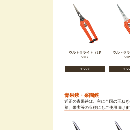
ウルトラライト（TP-
ウルトララ
530）
53
TP-530
TP-
青果鋏・采園鋏
近正の青果鋏は、主に全国の玉ねぎ
菜、果実等の収穫にもご使用頂けま