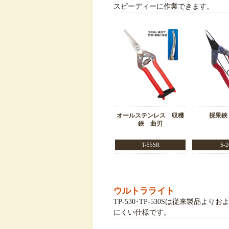
スピーディーに作業できます。
オールステンレス 収穫
採果鋏
鋏 曲刃
T-55SR
S-2
ウルトラライト
TP-530･TP-530Sは従来製品
にくい仕様です。