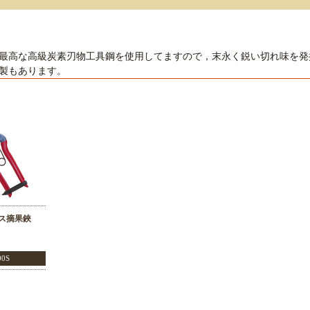
最高な高級炭素刃物工具鋼を使用してますので，末永く鋭い切れ味を発
製もあります。
ス摘果鋏
00S