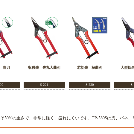
 曲刃
収穫鋏 先丸大曲刃
芯切鋏 極曲刃
大型採
00
S-221
S-230
S-
よりおよそ50%の重さで、非常に軽く、疲れにくいです。TP-530Sは刃、