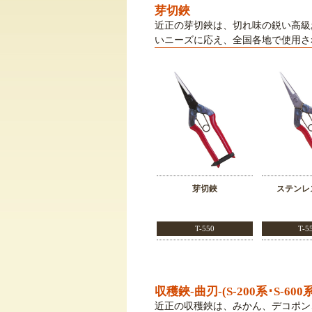
芽切鋏
近正の芽切鋏は、切れ味の鋭い高級
いニーズに応え、全国各地で使用さ
芽切鋏
ステンレ
T-550
T-5
収穫鋏-曲刃-(S-200系･S-600系
近正の収穫鋏は、みかん、デコポン