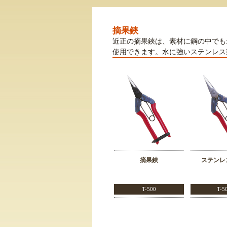
摘果鋏
近正の摘果鋏は、素材に鋼の中でも
使用できます。水に強いステンレス
摘果鋏
ステンレ
T-500
T-5