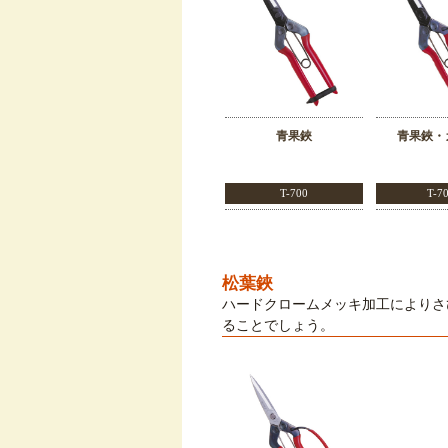
青果鋏
青果鋏・
T-700
T-7
松葉鋏
ハードクロームメッキ加工によりさ
ることでしょう。