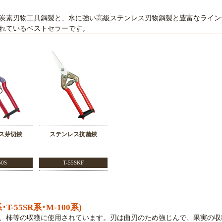
炭素刃物工具鋼製と、水に強い高級ステンレス刃物鋼製と豊富なライン
れているベストセラーです。
ス芽切鋏
ステンレス抗菌鋏
50S
T-55SKF
･T-55SR系･M-100系)
、柿等の収穫に使用されています。刃は曲刃のため強じんで、果実の収