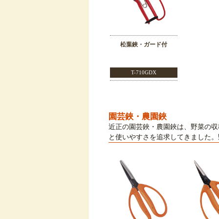
松葉鋏・ガード付
T-710GDX
園芸鋏・農園鋏
近正の園芸鋏・農園鋏は、野菜の収
と使いやすさを追求してきました。