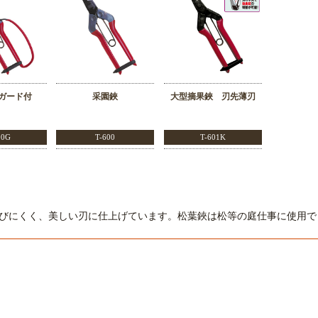
ガード付
采園鋏
大型摘果鋏 刃先薄刃
00G
T-600
T-601K
びにくく、美しい刃に仕上げています。松葉鋏は松等の庭仕事に使用で