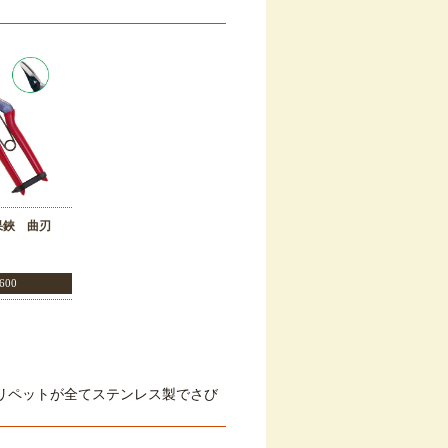
果鋏 曲刃
600
バネ、リペットが全てステンレス製でさび