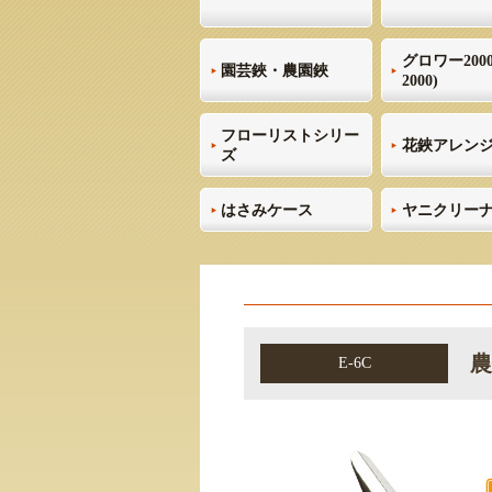
グロワー2000
園芸鋏・農園鋏
2000)
フローリストシリー
花鋏アレン
ズ
はさみケース
ヤニクリー
農
E-6C