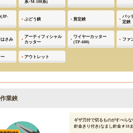
系･M-100系)
(JP-
バッ
ぶどう鋏
剪定鋏
定鋏
アーティフィシャル
ワイヤーカッター
ジはさみ
ファ
カッター
(TP-600)
ナー
アウトレット
作業鋏
ギザ刃付で切るものがすべら
針金きり付き(なまし針金＃18