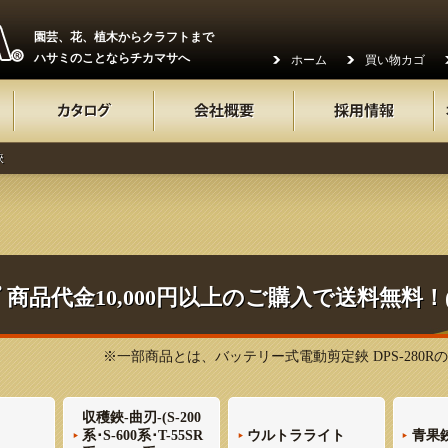
園芸、花、植木からクラフトまで
ハサミのことならチカマサへ
ホーム
買い物カゴ
鋏
商品代金10,000円以上のご購入で送料無料！
※一部商品とは、バッテリー式電動剪定鋏 DPS-280
収穫鋏-曲刃-(S-200
系･S-600系･T-55SR
ウルトラライト
青果