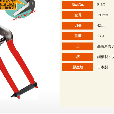
商品No.
E-6C
全長
190mm
刃長
42mm
重量
135g
刃
高級炭素
柄
鋼板製・
原産地
日本製