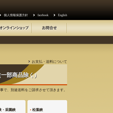
個人情報保護方針
facebook
English
お支払・送料について
(一部商品除く)
Rの事で、別途送料をご請求させて頂きます。
鋏・采園鋏
松葉鋏