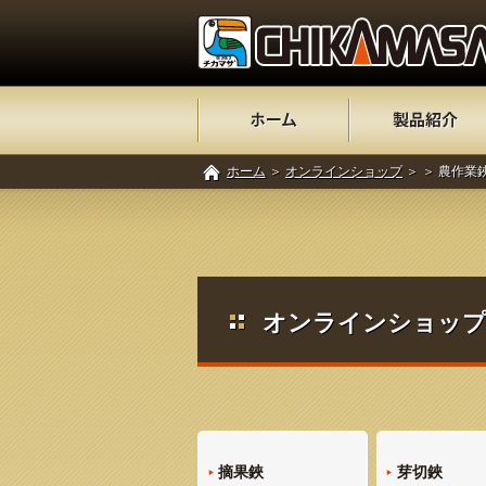
ホーム
＞
オンラインショップ
＞
＞ 農作業
オンラインショップ 
摘果鋏
芽切鋏