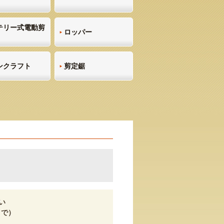
テリー式電動剪
ロッパー
ンクラフト
剪定鋸
ない
まで）