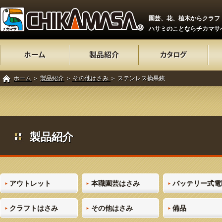
園芸、花、植木からクラフ
ハサミのことならチカマサ
ホーム
＞
製品紹介
＞
その他はさみ
＞ ステンレス摘果鋏
製品紹介
アウトレット
本職園芸はさみ
バッテリー式電
クラフトはさみ
その他はさみ
備品