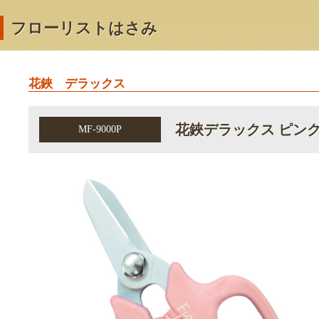
フローリストはさみ
花鋏 デラックス
花鋏デラックス ピン
MF-9000P