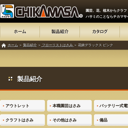
園芸、花、植木からクラフ
ハサミのことならチカマサ
ホーム
＞
製品紹介
＞
フローリストはさみ
＞ 花鋏デラックス ピンク
製品紹介
アウトレット
本職園芸はさみ
バッテリー式電
クラフトはさみ
その他はさみ
備品