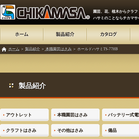
園芸、花、植木からクラフ
ハサミのことならチカマサ
ホーム
＞
製品紹介
＞
本職園芸はさみ
＞ ホールドハサミTS-77HB
製品紹介
アウトレット
本職園芸はさみ
バッテリー式電
クラフトはさみ
その他はさみ
備品