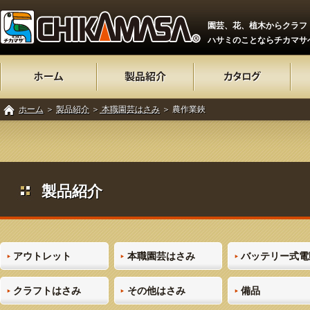
園芸、花、植木からクラフ
ハサミのことならチカマサ
ホーム
＞
製品紹介
＞
本職園芸はさみ
＞ 農作業鋏
製品紹介
アウトレット
本職園芸はさみ
バッテリー式電
クラフトはさみ
その他はさみ
備品