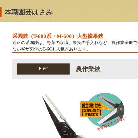
本職園芸はさみ
采園鋏（T-600系・M-600）大型摘果鋏
近正の采園鋏は、野菜の収穫、果実の手入れなど、農作業全般で使
ないギザ刃付のE-6Cも人気があります。
農作業鋏
E-6C