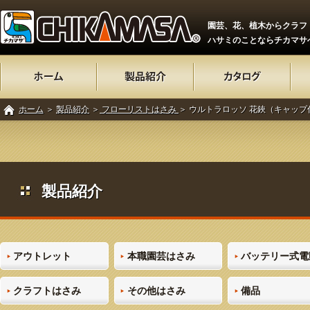
園芸、花、植木からクラフ
ハサミのことならチカマサ
ホーム
＞
製品紹介
＞
フローリストはさみ
＞ ウルトラロッソ 花鋏（キャップ
製品紹介
アウトレット
本職園芸はさみ
バッテリー式電
クラフトはさみ
その他はさみ
備品